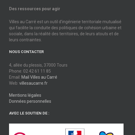
Des ressources pour agir
Villes au Carré est un outil d’ingénierie territoriale mutualisé
qui facilite la conduite des politiques de cohésion urbaine et
sociale, dans la réalité des territoires, de leurs atouts et de
leurs contraintes.
NOUS CONTACTER
4, allée du plessis, 37000 Tours
Phone: 02 42 61 11 85
Email:
Mail Villes au Carré
Web:
villesaucarre.fr
Mentions légales
Données personnelles
AVEC LE SOUTIEN DE :