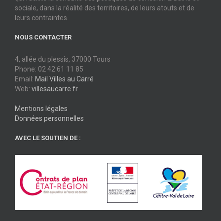
sociale, dans la réalité des territoires, de leurs atouts et de
leurs contraintes.
NOUS CONTACTER
4, allée du plessis, 37000 Tours
Phone: 02 42 61 11 85
Email:
Mail Villes au Carré
Web:
villesaucarre.fr
Mentions légales
Données personnelles
AVEC LE SOUTIEN DE :