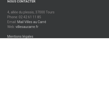
4, allée du plessis, 37000 Tours
Phone: 02 42 61 11 85
Email:
Mail Villes au Carré
Web:
villesaucarre.fr
Mentions légales
Données personnelles
AVEC LE SOUTIEN DE :
Réalisé par Villes au Carré