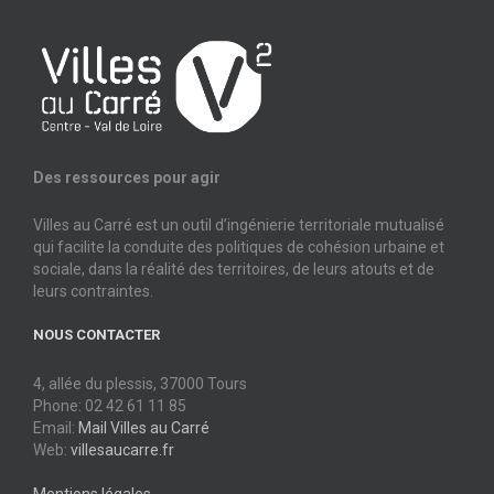
Des ressources pour agir
Villes au Carré est un outil d’ingénierie territoriale mutualisé
qui facilite la conduite des politiques de cohésion urbaine et
sociale, dans la réalité des territoires, de leurs atouts et de
leurs contraintes.
NOUS CONTACTER
4, allée du plessis, 37000 Tours
Phone: 02 42 61 11 85
Email:
Mail Villes au Carré
Web:
villesaucarre.fr
Mentions légales