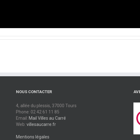
NOUS CONTACTER
AVE
4, allée du plessis, 37000 Tours
Phone: 02 42 61 11 85
Email:
Mail Villes au Carré
Web:
villesaucarre.fr
Mentions légales