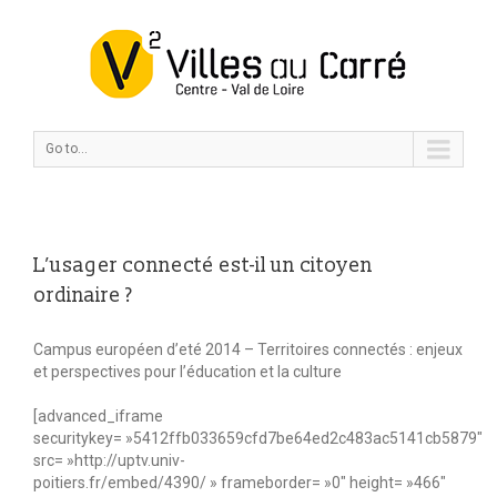
Go to...
L’usager connecté est-il un citoyen
ordinaire ?
Campus européen d’eté 2014 – Territoires connectés : enjeux
et perspectives pour l’éducation et la culture
[advanced_iframe
securitykey= »5412ffb033659cfd7be64ed2c483ac5141cb5879″
src= »http://uptv.univ-
poitiers.fr/embed/4390/ » frameborder= »0″ height= »466″