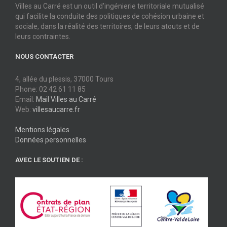
Villes au Carré est un outil d’ingénierie territoriale mutualisé
qui facilite la conduite des politiques de cohésion urbaine et
sociale, dans la réalité des territoires, de leurs atouts et de
leurs contraintes.
NOUS CONTACTER
4, allée du plessis, 37000 Tours
Phone: 02 42 61 11 85
Email:
Mail Villes au Carré
Web:
villesaucarre.fr
Mentions légales
Données personnelles
AVEC LE SOUTIEN DE :